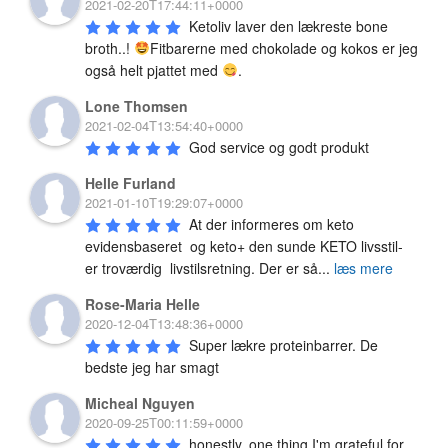
2021-02-20T17:44:11+0000
dag. God på Keto, eller i det hele taget hvis du bare spiser sundt
Ketoliv laver den lækreste bone 
broth..! 
Fitbarerne med chokolade og kokos er jeg 
også helt pjattet med 
.
Lone Thomsen
2021-02-04T13:54:40+0000
God service og godt produkt
Helle Furland
2021-01-10T19:29:07+0000
At der informeres om keto 
evidensbaseret  og keto+ den sunde KETO livsstil-  
er troværdig  livstilsretning. Der er så
...
læs mere
Rose-Maria Helle
2020-12-04T13:48:36+0000
Super lækre proteinbarrer. De 
bedste jeg har smagt
Micheal Nguyen
2020-09-25T00:11:59+0000
honestly, one thing I'm grateful for 