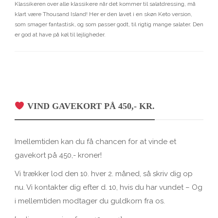
Klassikeren over alle klassikere når det kommer til salatdressing, må
klart være Thousand Island! Her er den lavet i en skøn Keto version,
som smager fantastisk, og som passer godt, til rigtig mange salater. Den
er god at have på køl til lejligheder.
VIND GAVEKORT PÅ 450,- KR.
Imellemtiden kan du få chancen for at vinde et
gavekort på 450,- kroner!
Vi trækker lod den 10. hver 2. måned, så skriv dig op
nu. Vi kontakter dig efter d. 10, hvis du har vundet – Og
i mellemtiden modtager du guldkorn fra os.