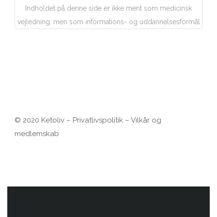
Indholdet på denne side er ikke ment som medicinsk
vejledning, men som informations- og uddannelsesformål
© 2020 Ketoliv –
Privatlivspolitik
–
Vilkår og
medlemskab