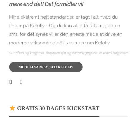
mere end det! Det formidler vi!
Mine ekstremt højt standarder, er lagt i alt hvad du
finder på Ketoliv - Og du kan altid få fat i mig på en
sms, for det synes vi, er den eneste måde at drive en
moderne virksomhed på.
Læs mere om Ketoliv
Sundhed og vægttab, miljøhensyn og bæredygtighed, er vores nøgleord
NICOLAI VARNEY, CEO KETOLIV
GRATIS 30 DAGES KICKSTART