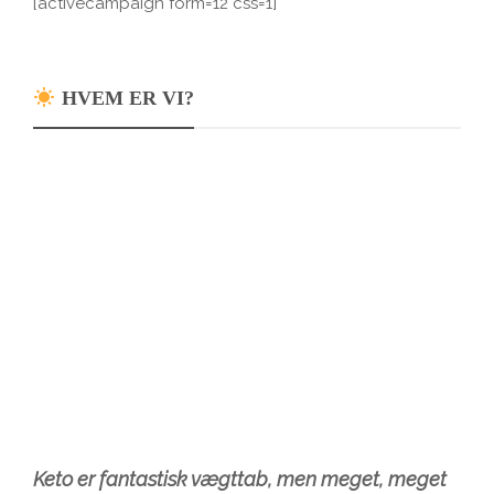
[activecampaign form=12 css=1]
HVEM ER VI?
Keto er fantastisk vægttab, men meget, meget