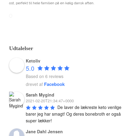
ost, perfekt til hele familien på en kølig dansk aften.
12
.0
Udtalelser
Ketoliv
5.0
Based on 6 reviews
Facebook
drevet af
Sarah Mygind
2021-02-20T21:34:47+0000
De laver de lækreste keto venlige 
Grøn smoothie med chiafrø, lime og kål
barer jeg har smagt! Og deres bonebroth er også 
super lækker!
Denne grønne smoothie indeholder flere antiinflammatoriske
Jane Dahl Jensen
ingredienser, smager fint, og er et kæmpe boost til at starte din sunde