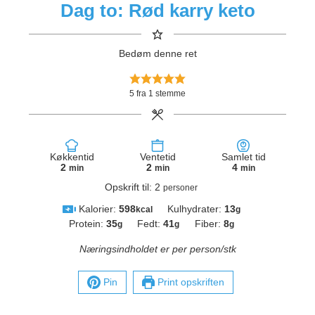
Dag to: Rød karry keto
Bedøm denne ret
5
fra 1 stemme
Køkkentid
Ventetid
Samlet tid
2
2
4
min
min
min
Opskrift til:
2
personer
Kalorier:
598
Kulhydrater:
13
kcal
g
Protein:
35
Fedt:
41
Fiber:
8
g
g
g
Næringsindholdet er per person/stk
Pin
Print opskriften