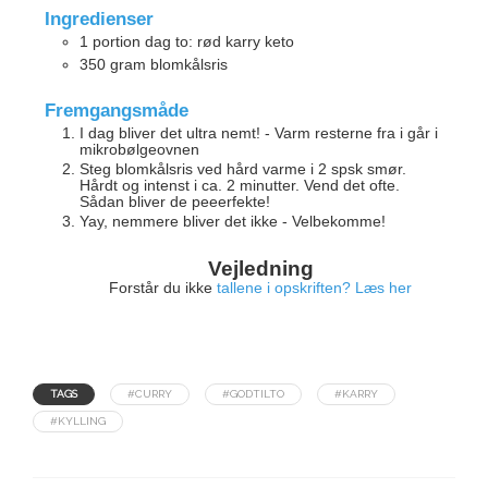
Ingredienser
1
portion
dag to: rød karry keto
350
gram
blomkålsris
Fremgangsmåde
I dag bliver det ultra nemt! - Varm resterne fra i går i
mikrobølgeovnen
Steg blomkålsris ved hård varme i 2 spsk smør.
Hårdt og intenst i ca. 2 minutter. Vend det ofte.
Sådan bliver de peeerfekte!
Yay, nemmere bliver det ikke - Velbekomme!
Vejledning
Forstår du ikke
tallene i opskriften? Læs her
TAGS
#CURRY
#GODTILTO
#KARRY
#KYLLING