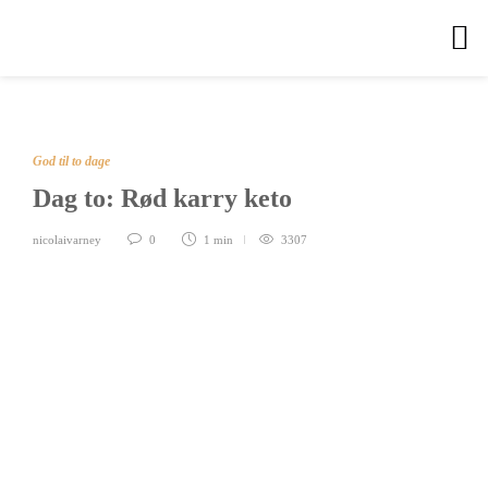
God til to dage
Dag to: Rød karry keto
nicolaivarney
0
1 min
3307