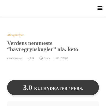
Alle opskrifter
Verdens nemmeste
“havregrynskugler” ala. keto
nicolaivarney
8
1 min
32909
3
.0
KULHYDRATER / PERS.