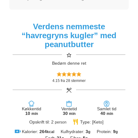
Verdens nemmeste
“havregryns kugler” med
peanutbutter
Bedøm denne ret
4.15
fra
28
stemmer
Køkkentid
Ventetid
Samlet tid
10
30
40
min
min
min
Opskrift til:
2
Type:
[Keto]
person
Kalorier:
264
Kulhydrater:
3
Protein:
9
kcal
g
g
Fedt:
21
Fiber:
5