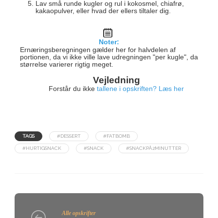
Lav små runde kugler og rul i kokosmel, chiafrø,
kakaopulver, eller hvad der ellers tiltaler dig.
Noter:
Ernæringsberegningen gælder her for halvdelen af
portionen, da vi ikke ville lave udregningen "per kugle", da
størrelse varierer rigtig meget.
Vejledning
Forstår du ikke
tallene i opskriften? Læs her
TAGS
#DESSERT
#FATBOMB
#HURTIGSNACK
#SNACK
#SNACKPÅ2MINUTTER
Alle opskrifter