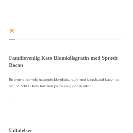
Familievenlig Keto Blomkålsgratin med Sprødt
Bacon
En cremet og velsmagende blomkålsgratin med sprødstegt bacon og
ost, perfekt til hele familien på en kølig dansk aften.
12
.0
Udtalelser