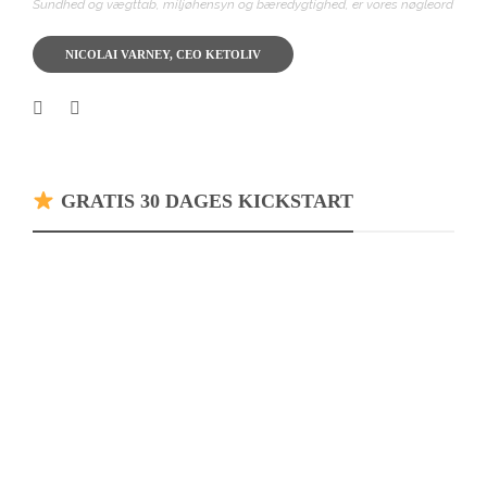
Sundhed og vægttab, miljøhensyn og bæredygtighed, er vores nøgleord
NICOLAI VARNEY, CEO KETOLIV
GRATIS 30 DAGES KICKSTART