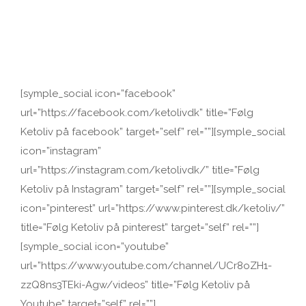
[symple_social icon=”facebook”
url=”https://facebook.com/ketolivdk” title=”Følg
Ketoliv på facebook” target=”self” rel=””][symple_social
icon=”instagram”
url=”https://instagram.com/ketolivdk/” title=”Følg
Ketoliv på Instagram” target=”self” rel=””][symple_social
icon=”pinterest” url=”https://www.pinterest.dk/ketoliv/”
title=”Følg Ketoliv på pinterest” target=”self” rel=””]
[symple_social icon=”youtube”
url=”https://www.youtube.com/channel/UCr8oZH1-
zzQ8ns3TEki-Agw/videos” title=”Følg Ketoliv på
Youtube” target=”self” rel=””]