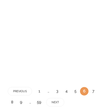
Aftensmad
Tomatbønner med kylling
1 min
Denne ret gik fra at være en "alt hvad vi har i køleskabet", til at være et
velsmagende og hurtigt måltid, der er hverdagsagtigt, og som smager
herligt.
1
…
3
4
5
6
7
PREVIOUS
8
9
…
59
NEXT