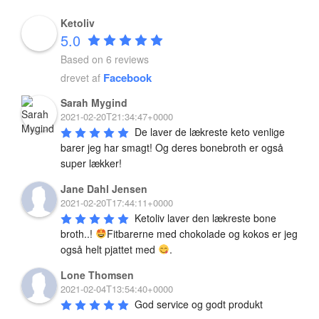
Ketoliv
5.0
Based on 6 reviews
Facebook
drevet af
Sarah Mygind
2021-02-20T21:34:47+0000
De laver de lækreste keto venlige 
Grøn smoothie med chiafrø, lime og kål
barer jeg har smagt! Og deres bonebroth er også 
super lækker!
Denne grønne smoothie indeholder flere antiinflammatoriske
Jane Dahl Jensen
ingredienser, smager fint, og er et kæmpe boost til at starte din sunde
2021-02-20T17:44:11+0000
dag. God på Keto, eller i det hele taget hvis du bare spiser sundt
Ketoliv laver den lækreste bone 
broth..! 
Fitbarerne med chokolade og kokos er jeg 
også helt pjattet med 
.
Lone Thomsen
2021-02-04T13:54:40+0000
God service og godt produkt