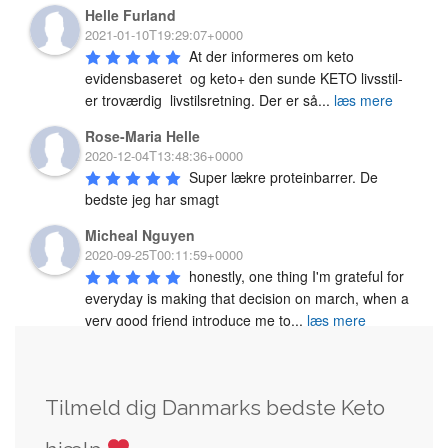
Helle Furland
2021-01-10T19:29:07+0000
At der informeres om keto 
evidensbaseret  og keto+ den sunde KETO livsstil-  
er troværdig  livstilsretning. Der er så
...
læs mere
Rose-Maria Helle
2020-12-04T13:48:36+0000
Super lækre proteinbarrer. De 
bedste jeg har smagt
Micheal Nguyen
2020-09-25T00:11:59+0000
honestly, one thing I'm grateful for 
everyday is making that decision on march, when a 
very good friend introduce me to
...
læs mere
Tilmeld dig Danmarks bedste Keto