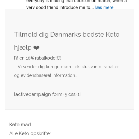
everyday is making that decision on march, when a 
very good friend introduce me to
...
læs mere
Tilmeld dig Danmarks bedste Keto
hjælp ❤️
Få en
10% rabatkode
💥
– Vi sender dig kun guldkorn, eksklusiv info, rabatter
og evidensbaseret information..
[activecampaign form=5 css=1]
Keto mad
Alle Keto opskrifter