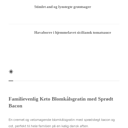
Stimlet and og lynstegte grøntsager
Havaborre i hjemmelavet siciliansk tomatsauce
☀️
Familievenlig Keto Blomkålsgratin med Sprødt
Bacon
En cremet og velsmagende blomkålsgratin med sprødstegt bacon og
ost, perfekt til hele familien på en kølig dansk aften.