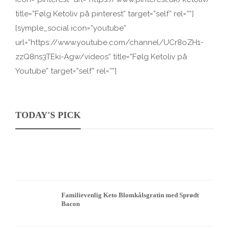
title=”Følg Ketoliv på pinterest” target=”self” rel=””]
[symple_social icon=”youtube”
url=”https://www.youtube.com/channel/UCr8oZH1-
zzQ8ns3TEki-Agw/videos” title=”Følg Ketoliv på
Youtube” target=”self” rel=””]
TODAY'S PICK
Familievenlig Keto Blomkålsgratin med Sprødt
Bacon