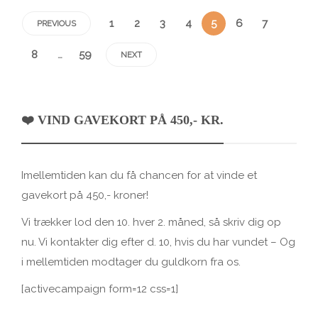
1
2
3
4
5
6
7
PREVIOUS
8
…
59
NEXT
❤️ VIND GAVEKORT PÅ 450,- KR.
Imellemtiden kan du få chancen for at vinde et
gavekort på 450,- kroner!
Vi trækker lod den 10. hver 2. måned, så skriv dig op
nu. Vi kontakter dig efter d. 10, hvis du har vundet – Og
i mellemtiden modtager du guldkorn fra os.
[activecampaign form=12 css=1]