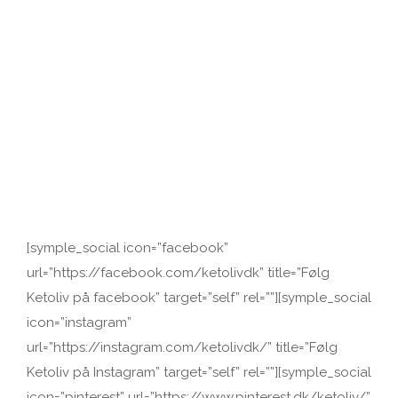
[symple_social icon=”facebook”
url=”https://facebook.com/ketolivdk” title=”Følg
Ketoliv på facebook” target=”self” rel=””][symple_social
icon=”instagram”
url=”https://instagram.com/ketolivdk/” title=”Følg
Ketoliv på Instagram” target=”self” rel=””][symple_social
icon=”pinterest” url=”https://www.pinterest.dk/ketoliv/”