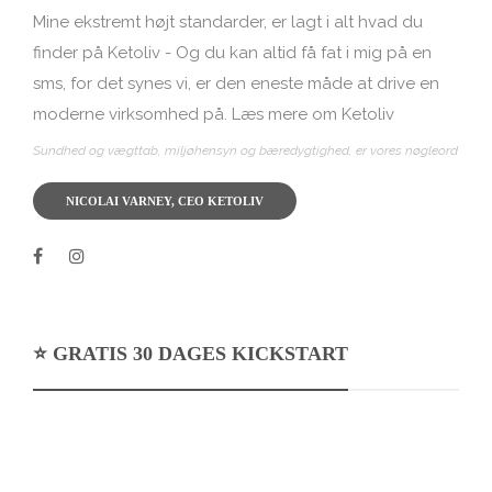
Mine ekstremt højt standarder, er lagt i alt hvad du
finder på Ketoliv - Og du kan altid få fat i mig på en
sms, for det synes vi, er den eneste måde at drive en
moderne virksomhed på.
Læs mere om Ketoliv
Sundhed og vægttab, miljøhensyn og bæredygtighed, er vores nøgleord
NICOLAI VARNEY, CEO KETOLIV
⭐️ GRATIS 30 DAGES KICKSTART