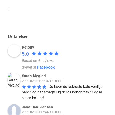
12
.0
Udtalelser
Ketoliv
5.0
Based on 6 reviews
Facebook
drevet af
Sarah Mygind
2021-02-20T21:34:47+0000
De laver de lækreste keto venlige 
Grøn smoothie med chiafrø, lime og kål
barer jeg har smagt! Og deres bonebroth er også 
super lækker!
Denne grønne smoothie indeholder flere antiinflammatoriske
Jane Dahl Jensen
ingredienser, smager fint, og er et kæmpe boost til at starte din sunde
2021-02-20T17:44:11+0000
dag. God på Keto, eller i det hele taget hvis du bare spiser sundt