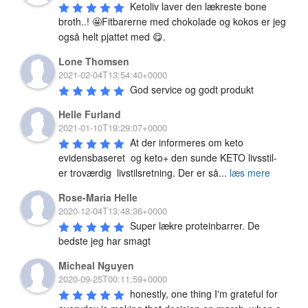
Ketoliv laver den lækreste bone 
broth..! 🤩Fitbarerne med chokolade og kokos er jeg 
også helt pjattet med 😋.
Lone Thomsen
2021-02-04T13:54:40+0000
God service og godt produkt
Helle Furland
2021-01-10T19:29:07+0000
At der informeres om keto 
evidensbaseret  og keto+ den sunde KETO livsstil-  
er troværdig  livstilsretning. Der er så
...
læs mere
Rose-Maria Helle
2020-12-04T13:48:36+0000
Super lækre proteinbarrer. De 
bedste jeg har smagt
Micheal Nguyen
2020-09-25T00:11:59+0000
honestly, one thing I'm grateful for 