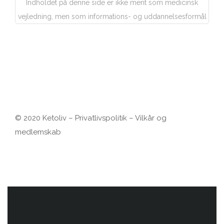
Indholdet på denne side er ikke ment som medicinsk
vejledning, men som informations- og uddannelsesformål
© 2020 Ketoliv –
Privatlivspolitik
–
Vilkår og
medlemskab